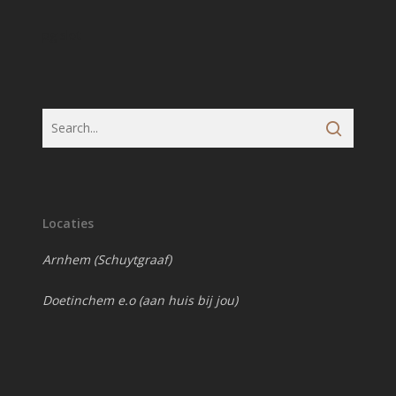
pg slot
Locaties
Arnhem (Schuytgraaf)
Doetinchem e.o (aan huis bij jou)